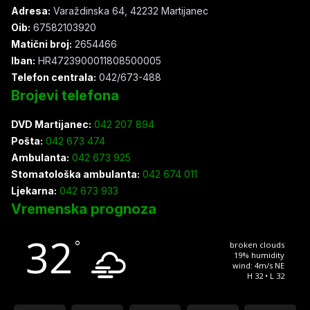
Adresa:
Varaždinska 64, 42232 Martijanec
Oib:
67582103920
Matični broj:
2654466
Iban:
HR4723900011808500005
Telefon centrala:
042/673-488
Brojevi telefona
DVD Martijanec:
042 207 894
Pošta:
042 673 474
Ambulanta:
042 673 925
Stomatološka ambulanta:
042 674 011
Ljekarna:
042 673 933
Vremenska prognoza
32
°
broken clouds
19% humidity
wind: 4m/s NE
H 32 • L 32