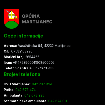
Opće informacije
Adresa:
Varaždinska 64, 42232 Martijanec
Oib:
67582103920
Matični broj:
2654466
Iban:
HR4723900011808500005
Telefon centrala:
042/673-488
Brojevi telefona
DVD Martijanec:
042 207 894
Pošta:
042 673 474
Ambulanta:
042 673 925
Stomatološka ambulanta:
042 674 011