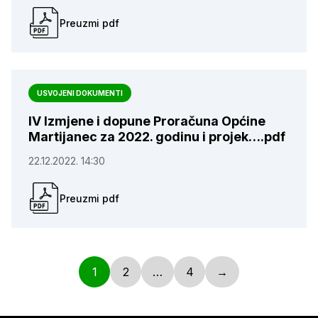
Preuzmi pdf
USVOJENI DOKUMENTI
IV Izmjene i dopune Proračuna Općine
Martijanec za 2022. godinu i projek….pdf
22.12.2022. 14:30
Preuzmi pdf
1
2
…
4
→