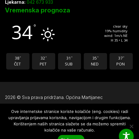
Ljekarna:
042 673 933
Vremenska prognoza
34
°
clear sky
19% humidity
wind: 1m/s NE
H 35 • L 34
38
32
31
35
37
°
°
°
°
°
ČET
PET
SUB
NED
PON
2026 © Sva prava pridržana. Općina Martijanec
Ove internetske stranice koriste kolačiće (eng. cookies) radi
Uvjeti korištenja
upravljanja prijavama korisnika, navigacijom i drugim funkcijama.
Pravila privatnosti
Korištenjem naših stranica slažete se da možemo spremiti
kolačiće na vaše računalo.
Izjava o pristupačnosti