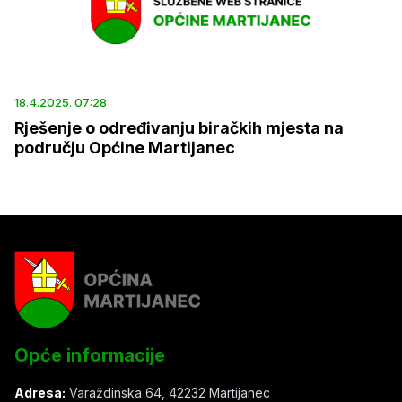
18.4.2025. 07:28
Rješenje o određivanju biračkih mjesta na
području Općine Martijanec
Opće informacije
Adresa:
Varaždinska 64, 42232 Martijanec