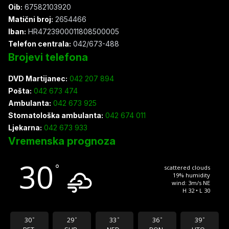
Oib:
67582103920
Matični broj:
2654466
Iban:
HR4723900011808500005
Telefon centrala:
042/673-488
Brojevi telefona
DVD Martijanec:
042 207 894
Pošta:
042 673 474
Ambulanta:
042 673 925
Stomatološka ambulanta:
042 674 011
Ljekarna:
042 673 933
Vremenska prognoza
30
°
scattered clouds
19% humidity
wind: 3m/s NE
H 32 • L 30
30
29
33
36
39
°
°
°
°
°