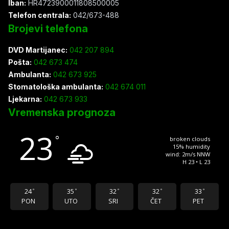
Iban:
HR4723900011808500005
Telefon centrala:
042/673-488
Brojevi telefona
DVD Martijanec:
042 207 894
Pošta:
042 673 474
Ambulanta:
042 673 925
Stomatološka ambulanta:
042 674 011
Ljekarna:
042 673 933
Vremenska prognoza
23
°
broken clouds
15% humidity
wind: 2m/s NNW
H 23 • L 23
24
35
32
32
33
°
°
°
°
°
PON
UTO
SRI
ČET
PET