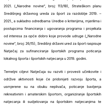
2021. („Narodne novine“, broj: 113/18), Strateškom planu
Središnjeg državnog ureda za šport za razdoblje 2019. –
2021., a sukladno odredbama Uredbe o kriterijima, mjerilima i
postupcima financiranja i ugovaranja programa i projekata
od interesa za opće dobro koje provode udruge („Narodne
novine“, broj: 26/15), Središnji državni ured za šport raspisuje
Natječaj za sufinanciranje športskih programa poticanja
lokalnog športa i športskih natjecanja u 2019. godini.
Temeljni ciljevi Natječaja su razviti i provesti učinkovite i
održive aktivnosti koje će pridonijeti razvoju športa, a
usmjerene su na obuku neplivača, poticanje bavljenja
rekreativnim i amaterskim športom, organiziranje športskih
natjecanja ili sudjelovanja na športskim natjecanjima te