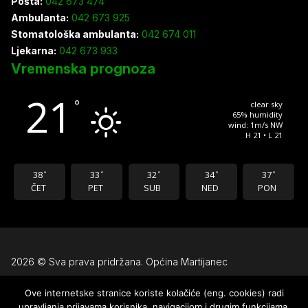
Pošta:
042 673 474
Ambulanta:
042 673 925
Stomatološka ambulanta:
042 674 011
Ljekarna:
042 673 933
Vremenska prognoza
21
°
clear sky
65% humidity
wind: 1m/s NW
H 21 • L 21
38
33
32
34
37
°
°
°
°
°
ČET
PET
SUB
NED
PON
2026 © Sva prava pridržana. Općina Martijanec
Ove internetske stranice koriste kolačiće (eng. cookies) radi
Uvjeti korištenja
upravljanja prijavama korisnika, navigacijom i drugim funkcijama.