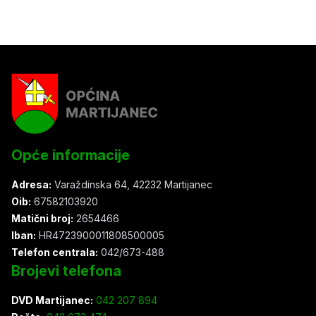
Opće informacije
Adresa:
Varaždinska 64, 42232 Martijanec
Oib:
67582103920
Matični broj:
2654466
Iban:
HR4723900011808500005
Telefon centrala:
042/673-488
Brojevi telefona
DVD Martijanec:
042 207 894