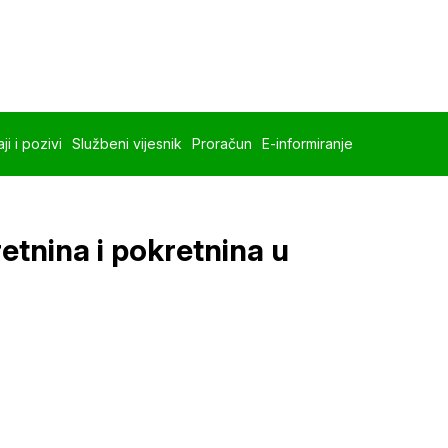
ji i pozivi
Službeni vijesnik
Proračun
E-informiranje
etnina i pokretnina u