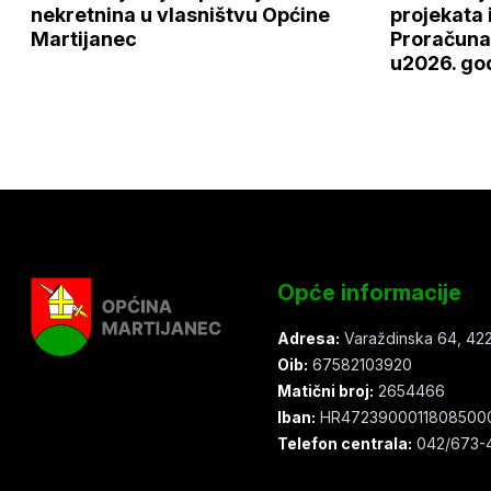
nekretnina u vlasništvu Općine
projekata 
Martijanec
Proračuna
u2026. god
Opće informacije
Adresa:
Varaždinska 64, 422
Oib:
67582103920
Matični broj:
2654466
Iban:
HR4723900011808500
Telefon centrala:
042/673-