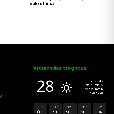
nekretnina
Vremenska prognoza
28
°
clear sky
19% humidity
wind: 2m/s N
H 28 • L 28
11
38
33
32
34
37
°
°
°
°
°
ČET
PET
SUB
NED
PON