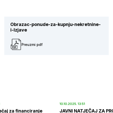
Obrazac-ponude-za-kupnju-nekretnine-
i-Izjave
Preuzmi pdf
1
10.10.2025. 13:51
ečaj za financiranje
JAVNI NATJEČAJ ZA P