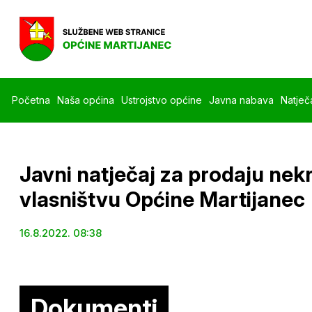
Početna
Naša općina
Ustrojstvo općine
Javna nabava
Natječa
Javni natječaj za prodaju nekr
vlasništvu Općine Martijanec
16.8.2022. 08:38
Dokumenti