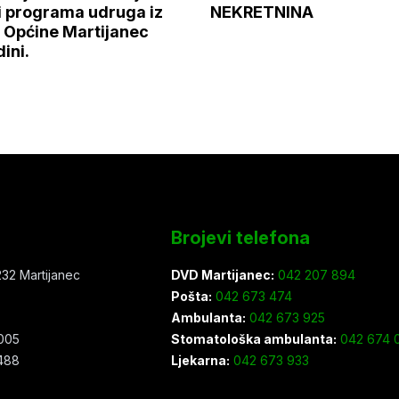
i programa udruga iz
NEKRETNINA
 Općine Martijanec
ini.
Brojevi telefona
32 Martijanec
DVD Martijanec:
042 207 894
Pošta:
042 673 474
Ambulanta:
042 673 925
005
Stomatološka ambulanta:
042 674 0
488
Ljekarna:
042 673 933