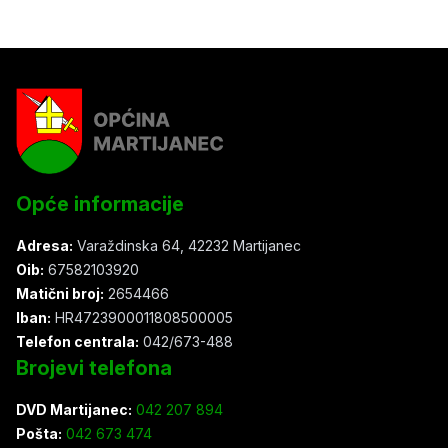
Opće informacije
Adresa:
Varaždinska 64, 42232 Martijanec
Oib:
67582103920
Matični broj:
2654466
Iban:
HR4723900011808500005
Telefon centrala:
042/673-488
Brojevi telefona
DVD Martijanec:
042 207 894
Pošta:
042 673 474