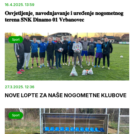
16.4.2025. 13:59
𝐎𝐬𝐯𝐣𝐞𝐭𝐥𝐣𝐞𝐧𝐣𝐞, 𝐧𝐚𝐯𝐨𝐝𝐧𝐣𝐚𝐯𝐚𝐧𝐣𝐞 𝐢 𝐮𝐫𝐞đ𝐞𝐧𝐣𝐞 𝐧𝐨𝐠𝐨𝐦𝐞𝐭𝐧𝐨𝐠
𝐭𝐞𝐫𝐞𝐧𝐚 𝐒̌𝐍𝐊 𝐃𝐢𝐧𝐚𝐦𝐨 𝟎𝟏 𝐕𝐫𝐛𝐚𝐧𝐨𝐯𝐞𝐜
Sport
27.3.2025. 12:36
NOVE LOPTE ZA NAŠE NOGOMETNE KLUBOVE
Sport