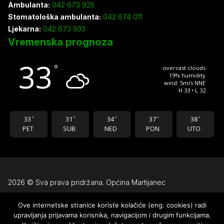
Ambulanta:
042 673 925
Stomatološka ambulanta:
042 674 011
Ljekarna:
042 673 933
Vremenska prognoza
33
°
overcast clouds
19% humidity
wind: 5m/s NNE
H 33 • L 32
33
31
34
37
38
°
°
°
°
°
PET
SUB
NED
PON
UTO
2026 © Sva prava pridržana. Općina Martijanec
Ove internetske stranice koriste kolačiće (eng. cookies) radi
Uvjeti korištenja
upravljanja prijavama korisnika, navigacijom i drugim funkcijama.
Pravila privatnosti