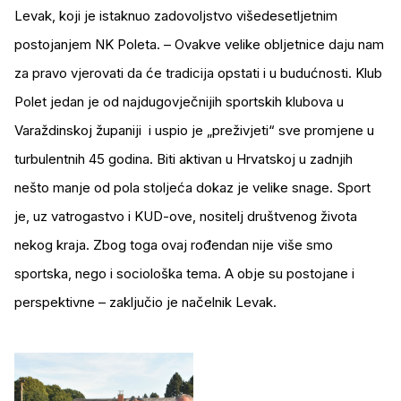
Levak, koji je istaknuo zadovoljstvo višedesetljetnim
postojanjem NK Poleta. – Ovakve velike obljetnice daju nam
za pravo vjerovati da će tradicija opstati i u budućnosti. Klub
Polet jedan je od najdugovječnijih sportskih klubova u
Varaždinskoj županiji i uspio je „preživjeti“ sve promjene u
turbulentnih 45 godina. Biti aktivan u Hrvatskoj u zadnjih
nešto manje od pola stoljeća dokaz je velike snage. Sport
je, uz vatrogastvo i KUD-ove, nositelj društvenog života
nekog kraja. Zbog toga ovaj rođendan nije više smo
sportska, nego i sociološka tema. A obje su postojane i
perspektivne – zaključio je načelnik Levak.