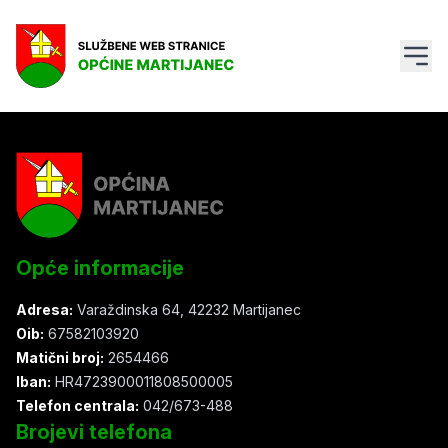
Opće informacije
Adresa:
Varaždinska 64, 42232 Martijanec
Oib:
67582103920
Matični broj:
2654466
Iban:
HR4723900011808500005
Telefon centrala:
042/673-488
Brojevi telefona