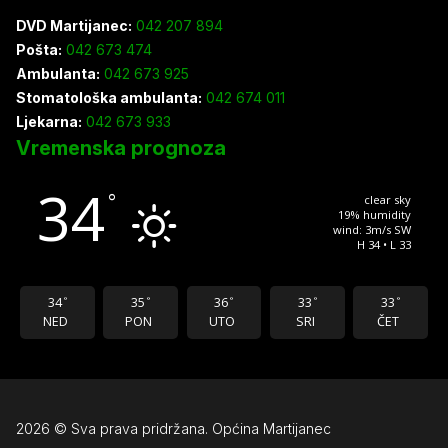
DVD Martijanec:
042 207 894
Pošta:
042 673 474
Ambulanta:
042 673 925
Stomatološka ambulanta:
042 674 011
Ljekarna:
042 673 933
Vremenska prognoza
34
°
clear sky
19% humidity
wind: 3m/s SW
H 34 • L 33
34
35
36
33
33
°
°
°
°
°
NED
PON
UTO
SRI
ČET
2026 © Sva prava pridržana. Općina Martijanec