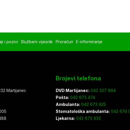
ji i pozivi
Službeni vijesnik
Proračun
E-informiranje
Brojevi telefona
32 Martijanec
DVD Martijanec:
042 207 894
Pošta:
042 673 474
Ambulanta:
042 673 925
005
Stomatološka ambulanta:
042 674 0
488
Ljekarna:
042 673 933