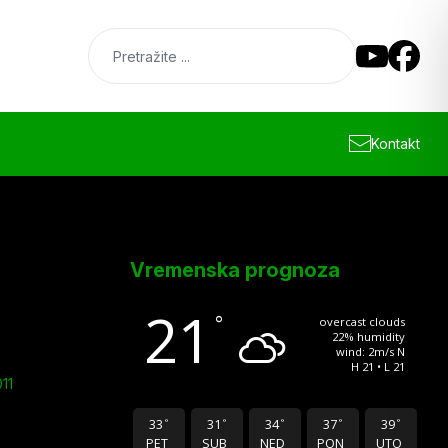
Kontakt
Vremenska prognoza
21
°
overcast clouds
22% humidity
wind: 2m/s N
H 21 • L 21
11
33
31
34
37
39
°
°
°
°
°
PET
SUB
NED
PON
UTO