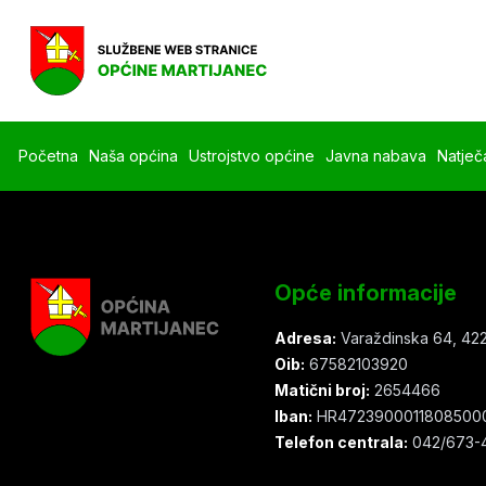
Početna
Naša općina
Ustrojstvo općine
Javna nabava
Natječa
Opće informacije
Adresa:
Varaždinska 64, 422
Oib:
67582103920
Matični broj:
2654466
Iban:
HR4723900011808500
Telefon centrala:
042/673-