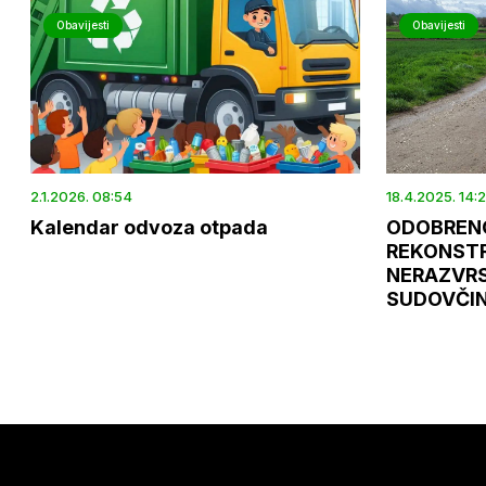
Obavijesti
Obavijesti
2.1.2026. 08:54
18.4.2025. 14:2
Kalendar odvoza otpada
ODOBRENO
REKONST
NERAZVRS
SUDOVČI