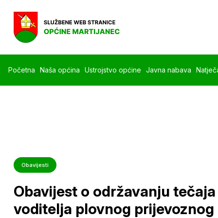
Početna
Naša općina
Ustrojstvo općine
Javna nabava
Natječa
Obavijesti
Obavijest o održavanju tečaja
voditelja plovnog prijevoznog