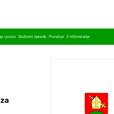
ji i pozivi
Službeni vijesnik
Proračun
E-informiranje
 za