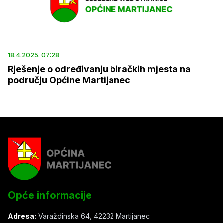
18.4.2025. 07:28
Rješenje o određivanju biračkih mjesta na
području Općine Martijanec
Opće informacije
Adresa:
Varaždinska 64, 42232 Martijanec