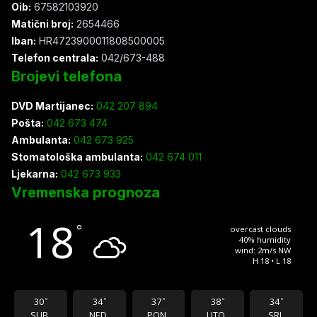
Oib:
67582103920
Matični broj:
2654466
Iban:
HR4723900011808500005
Telefon centrala:
042/673-488
Brojevi telefona
DVD Martijanec:
042 207 894
Pošta:
042 673 474
Ambulanta:
042 673 925
Stomatološka ambulanta:
042 674 011
Ljekarna:
042 673 933
Vremenska prognoza
18
°
overcast clouds
40% humidity
wind: 2m/s NW
H 18 • L 18
30
34
37
38
34
°
°
°
°
°
SUB
NED
PON
UTO
SRI