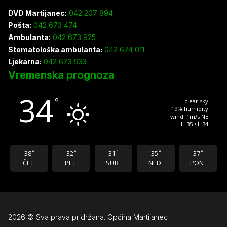
DVD Martijanec:
042 207 894
Pošta:
042 673 474
Ambulanta:
042 673 925
Stomatološka ambulanta:
042 674 011
Ljekarna:
042 673 933
Vremenska prognoza
34
°
clear sky
19% humidity
wind: 1m/s NE
H 35 • L 34
38
32
31
35
37
°
°
°
°
°
ČET
PET
SUB
NED
PON
2026 © Sva prava pridržana. Općina Martijanec