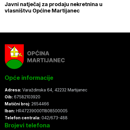
Javni natječaj za prodaju nekretnina u
vlasništvu Općine Martijanec
Opće informacije
Adresa:
Varaždinska 64, 42232 Martijanec
Oib:
67582103920
Matični broj:
2654466
Iban:
HR4723900011808500005
Telefon centrala:
042/673-488
Brojevi telefona