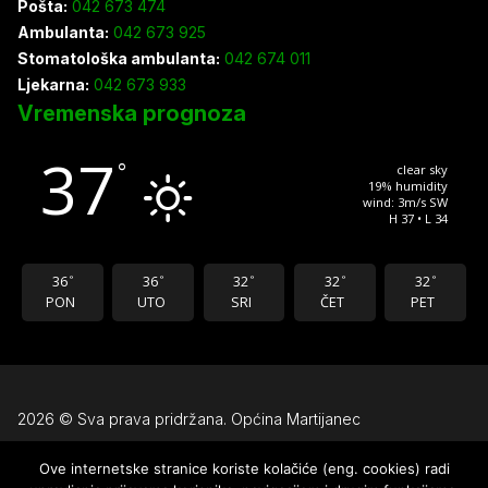
Pošta:
042 673 474
Ambulanta:
042 673 925
Stomatološka ambulanta:
042 674 011
Ljekarna:
042 673 933
Vremenska prognoza
37
°
clear sky
19% humidity
wind: 3m/s SW
H 37 • L 34
36
36
32
32
32
°
°
°
°
°
PON
UTO
SRI
ČET
PET
2026 © Sva prava pridržana. Općina Martijanec
Ove internetske stranice koriste kolačiće (eng. cookies) radi
Uvjeti korištenja