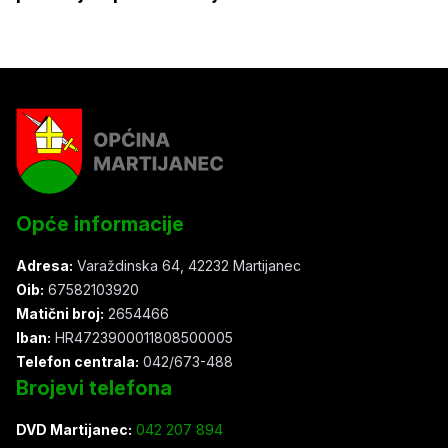
Opće informacije
Adresa:
Varaždinska 64, 42232 Martijanec
Oib:
67582103920
Matični broj:
2654466
Iban:
HR4723900011808500005
Telefon centrala:
042/673-488
Brojevi telefona
DVD Martijanec:
042 207 894