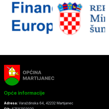
Opće informacije
Adresa:
Varaždinska 64, 42232 Martijanec
Oib:
67582103920