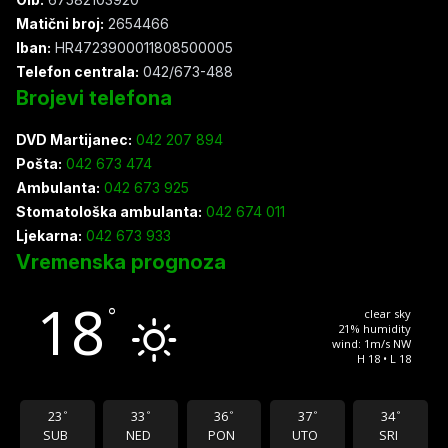
Matični broj:
2654466
Iban:
HR4723900011808500005
Telefon centrala:
042/673-488
Brojevi telefona
DVD Martijanec:
042 207 894
Pošta:
042 673 474
Ambulanta:
042 673 925
Stomatološka ambulanta:
042 674 011
Ljekarna:
042 673 933
Vremenska prognoza
18
°
clear sky
21% humidity
wind: 1m/s NW
H 18 • L 18
23
33
36
37
34
°
°
°
°
°
SUB
NED
PON
UTO
SRI