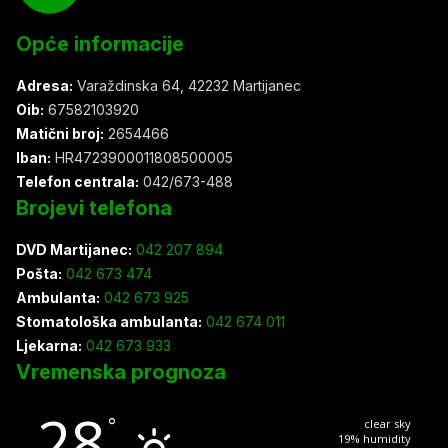
Opće informacije
Adresa:
Varaždinska 64, 42232 Martijanec
Oib:
67582103920
Matični broj:
2654466
Iban:
HR4723900011808500005
Telefon centrala:
042/673-488
Brojevi telefona
DVD Martijanec:
042 207 894
Pošta:
042 673 474
Ambulanta:
042 673 925
Stomatološka ambulanta:
042 674 011
Ljekarna:
042 673 933
Vremenska prognoza
28
°
clear sky
19% humidity