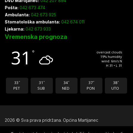
DVD Martijanec:
042 207 894
Pošta:
042 673 474
Ambulanta:
042 673 925
Stomatološka ambulanta:
042 674 011
Ljekarna:
042 673 933
Vremenska prognoza
31
°
overcast clouds
19% humidity
wind: 6m/s N
H 31 • L 31
33
31
34
37
38
°
°
°
°
°
PET
SUB
NED
PON
UTO
2026 © Sva prava pridržana. Općina Martijanec