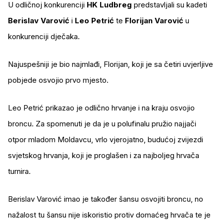
U odličnoj konkurenciji
HK Ludbreg
predstavljali su kadeti
Berislav Varović
i
Leo Petrić
te
Florijan Varović
u
konkurenciji dječaka.
Najuspešniji je bio najmlađi, Florijan, koji je sa četiri uvjerljive
pobjede osvojio prvo mjesto.
Leo Petrić prikazao je odlično hrvanje i na kraju osvojio
broncu. Za spomenuti je da je u polufinalu pružio najjači
otpor mladom Moldavcu, vrlo vjerojatno, budućoj zvijezdi
svjetskog hrvanja, koji je proglašen i za najboljeg hrvača
turnira.
Berislav Varović imao je također šansu osvojiti broncu, no
nažalost tu šansu nije iskoristio protiv domaćeg hrvača te je