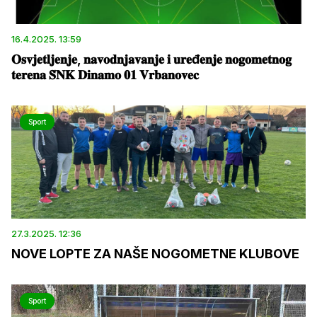
16.4.2025. 13:59
𝐎𝐬𝐯𝐣𝐞𝐭𝐥𝐣𝐞𝐧𝐣𝐞, 𝐧𝐚𝐯𝐨𝐝𝐧𝐣𝐚𝐯𝐚𝐧𝐣𝐞 𝐢 𝐮𝐫𝐞đ𝐞𝐧𝐣𝐞 𝐧𝐨𝐠𝐨𝐦𝐞𝐭𝐧𝐨𝐠
𝐭𝐞𝐫𝐞𝐧𝐚 𝐒̌𝐍𝐊 𝐃𝐢𝐧𝐚𝐦𝐨 𝟎𝟏 𝐕𝐫𝐛𝐚𝐧𝐨𝐯𝐞𝐜
Sport
27.3.2025. 12:36
NOVE LOPTE ZA NAŠE NOGOMETNE KLUBOVE
Sport