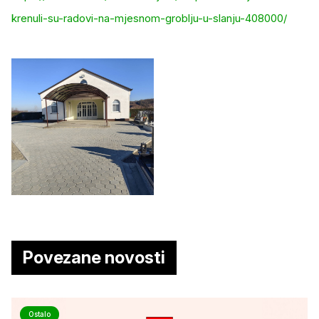
krenuli-su-radovi-na-mjesnom-groblju-u-slanju-408000/
Povezane novosti
Ostalo