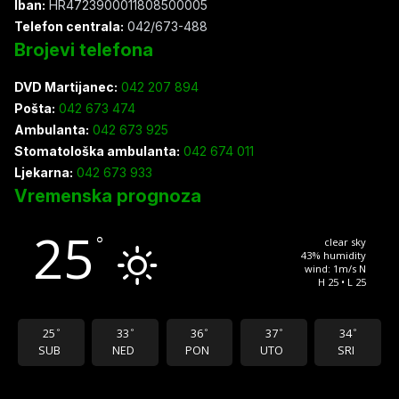
Iban:
HR4723900011808500005
Telefon centrala:
042/673-488
Brojevi telefona
DVD Martijanec:
042 207 894
Pošta:
042 673 474
Ambulanta:
042 673 925
Stomatološka ambulanta:
042 674 011
Ljekarna:
042 673 933
Vremenska prognoza
25
°
clear sky
43% humidity
wind: 1m/s N
H 25 • L 25
25
33
36
37
34
°
°
°
°
°
SUB
NED
PON
UTO
SRI