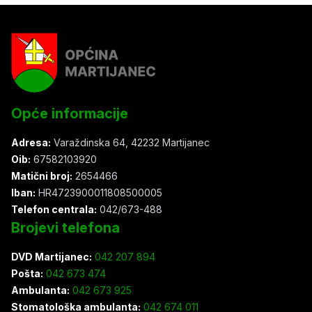
Opće informacije
Adresa:
Varaždinska 64, 42232 Martijanec
Oib:
67582103920
Matični broj:
2654466
Iban:
HR4723900011808500005
Telefon centrala:
042/673-488
Brojevi telefona
DVD Martijanec:
042 207 894
Pošta:
042 673 474
Ambulanta:
042 673 925
Stomatološka ambulanta:
042 674 011