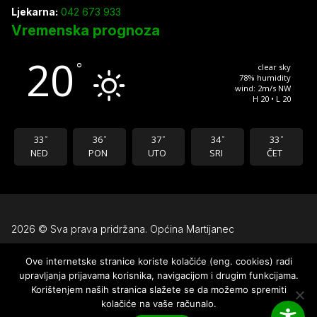
Ljekarna:
042 673 933
Vremenska prognoza
20
°
clear sky
78% humidity
wind: 2m/s NW
H 20 • L 20
33
36
37
34
33
°
°
°
°
°
NED
PON
UTO
SRI
ČET
2026 © Sva prava pridržana. Općina Martijanec
Ove internetske stranice koriste kolačiće (eng. cookies) radi
Uvjeti korištenja
upravljanja prijavama korisnika, navigacijom i drugim funkcijama.
Pravila privatnosti
Korištenjem naših stranica slažete se da možemo spremiti
kolačiće na vaše računalo.
Izjava o pristupačnosti