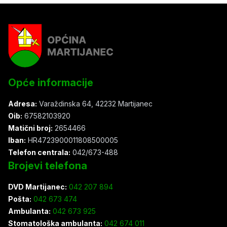
Opće informacije
Adresa:
Varaždinska 64, 42232 Martijanec
Oib:
67582103920
Matični broj:
2654466
Iban:
HR4723900011808500005
Telefon centrala:
042/673-488
Brojevi telefona
DVD Martijanec:
042 207 894
Pošta:
042 673 474
Ambulanta:
042 673 925
Stomatološka ambulanta:
042 674 011