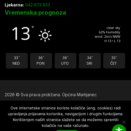
Ljekarna:
042 673 933
Vremenska prognoza
13
°
clear sky
62% humidity
wind: 2m/s NNW
H 13 • L 13
33
36
36
34
33
°
°
°
°
°
NED
PON
UTO
SRI
ČET
2026 © Sva prava pridržana. Općina Martijanec
Ove internetske stranice koriste kolačiće (eng. cookies) radi
Uvjeti korištenja
upravljanja prijavama korisnika, navigacijom i drugim funkcijama.
Pravila privatnosti
Korištenjem naših stranica slažete se da možemo spremiti
kolačiće na vaše računalo.
Izjava o pristupačnosti