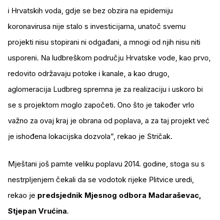
i Hrvatskih voda, gdje se bez obzira na epidemiju
koronavirusa nije stalo s investicijama, unatoč svemu
projekti nisu stopirani ni odgađani, a mnogi od njih nisu niti
usporeni. Na ludbreškom području Hrvatske vode, kao prvo,
redovito održavaju potoke i kanale, a kao drugo,
aglomeracija Ludbreg spremna je za realizaciju i uskoro bi
se s projektom moglo započeti. Ono što je također vrlo
važno za ovaj kraj je obrana od poplava, a za taj projekt već
je ishođena lokacijska dozvola”, rekao je Stričak.
Mještani još pamte veliku poplavu 2014. godine, stoga su s
nestrpljenjem čekali da se vodotok rijeke Plitvice uredi,
rekao je
predsjednik Mjesnog odbora Madaraševac,
Stjepan Vrućina
.