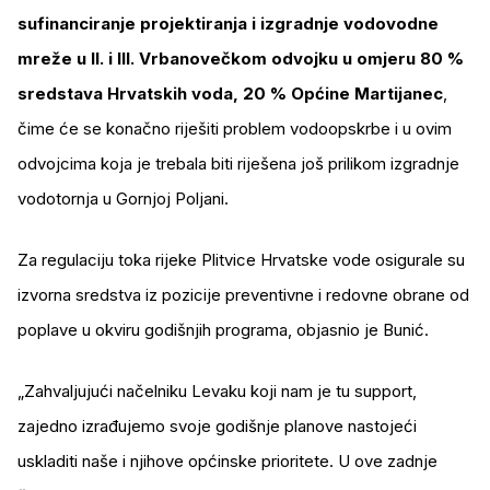
sufinanciranje projektiranja i izgradnje vodovodne
mreže u II. i III. Vrbanovečkom odvojku u omjeru 80 %
sredstava Hrvatskih voda, 20 % Općine Martijanec
,
čime će se konačno riješiti problem vodoopskrbe i u ovim
odvojcima koja je trebala biti riješena još prilikom izgradnje
vodotornja u Gornjoj Poljani.
Za regulaciju toka rijeke Plitvice Hrvatske vode osigurale su
izvorna sredstva iz pozicije preventivne i redovne obrane od
poplave u okviru godišnjih programa, objasnio je Bunić.
„Zahvaljujući načelniku Levaku koji nam je tu support,
zajedno izrađujemo svoje godišnje planove nastojeći
uskladiti naše i njihove općinske prioritete. U ove zadnje