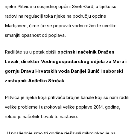
rijeke Plitvice u susjednoj općini Sveti Đurđ, u tijeku su
radovi na regulaciji toka rijeke na području općine
Martijanec, čime će se popraviti vodni režim te uvelike
smanjiti opasnost od poplava.
Radilište su u petak obišli
općinski načelnik Dražen
Levak
,
direktor Vodnogospodarskog odjela za Muru i
gornju Dravu Hrvatskih voda Danijel Bunić
i
saborski
zastupnik Anđelko Stričak
.
Plitvica je rijeka koja prihvaća brojne kanale koji su nam radili
velike probleme i uzrokovali velike poplave 2014. godine,
rekao je načelnik Levak te nastavio:
„U posljednje smo tri godine rješavali mikrolokacije na