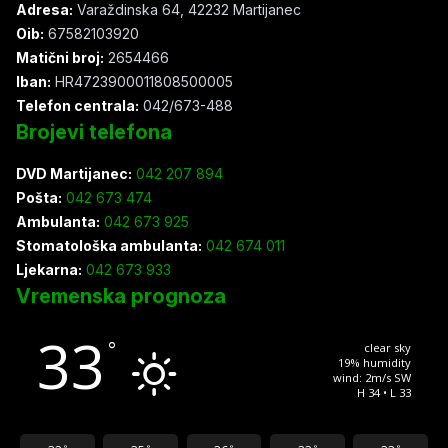
Adresa:
Varaždinska 64, 42232 Martijanec
Oib:
67582103920
Matični broj:
2654466
Iban:
HR4723900011808500005
Telefon centrala:
042/673-488
Brojevi telefona
DVD Martijanec:
042 207 894
Pošta:
042 673 474
Ambulanta:
042 673 925
Stomatološka ambulanta:
042 674 011
Ljekarna:
042 673 933
Vremenska prognoza
33
°
clear sky
19% humidity
wind: 2m/s SW
H 34 • L 33