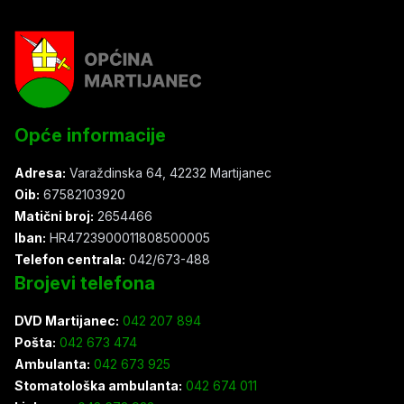
Opće informacije
Adresa:
Varaždinska 64, 42232 Martijanec
Oib:
67582103920
Matični broj:
2654466
Iban:
HR4723900011808500005
Telefon centrala:
042/673-488
Brojevi telefona
DVD Martijanec:
042 207 894
Pošta:
042 673 474
Ambulanta:
042 673 925
Stomatološka ambulanta:
042 674 011