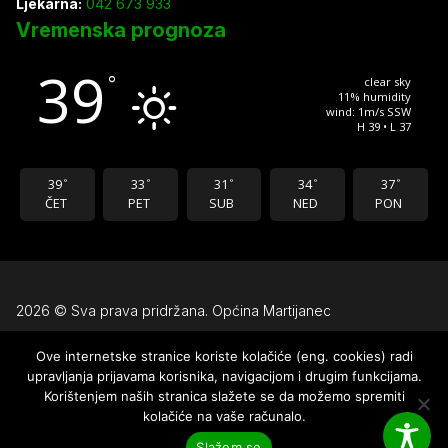
Ljekarna:
042 673 933
Vremenska prognoza
39
°
clear sky
11% humidity
wind: 1m/s SSW
H 39 • L 37
39
33
31
34
37
°
°
°
°
°
ČET
PET
SUB
NED
PON
2026 © Sva prava pridržana. Općina Martijanec
Ove internetske stranice koriste kolačiće (eng. cookies) radi
Uvjeti korištenja
upravljanja prijavama korisnika, navigacijom i drugim funkcijama.
Pravila privatnosti
Korištenjem naših stranica slažete se da možemo spremiti
kolačiće na vaše računalo.
Izjava o pristupačnosti
Slažem se