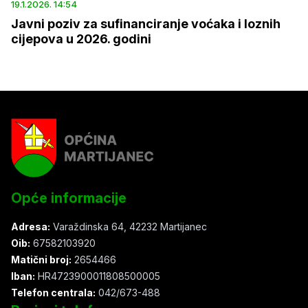
19.1.2026. 14:54
Javni poziv za sufinanciranje voćaka i loznih
cijepova u 2026. godini
Opće informacije
Adresa:
Varaždinska 64, 42232 Martijanec
Oib:
67582103920
Matični broj:
2654466
Iban:
HR4723900011808500005
Telefon centrala:
042/673-488