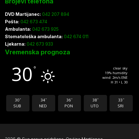
Brojevi telefona
DVD Martijanec:
042 207 894
Pošta:
042 673 474
Ambulanta:
042 673 925
Stomatološka ambulanta:
042 674 011
Ljekarna:
042 673 933
Vremenska prognoza
30
°
clear sky
19% humidity
wind: 2m/s ENE
H 31 • L 30
30
34
36
38
33
°
°
°
°
°
SUB
NED
PON
UTO
SRI