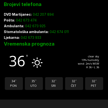
Brojevi telefona
DVD Martijanec:
042 207 894
Pošta:
042 673 474
Ambulanta:
042 673 925
Stomatološka ambulanta:
042 674 011
Ljekarna:
042 673 933
Vremenska prognoza
36
°
clear sky
19% humidity
wind: 2m/s WSW
H 36 • L 36
34
35
32
32
32
°
°
°
°
°
PON
UTO
SRI
ČET
PET