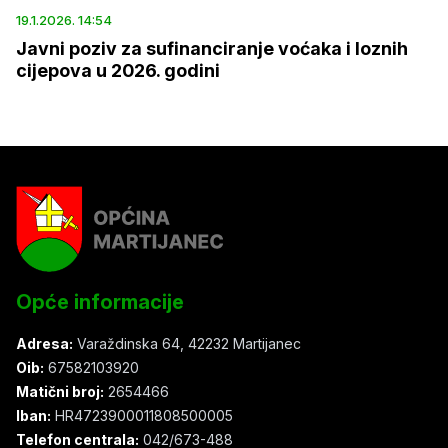
19.1.2026. 14:54
Javni poziv za sufinanciranje voćaka i loznih
cijepova u 2026. godini
Opće informacije
Adresa:
Varaždinska 64, 42232 Martijanec
Oib:
67582103920
Matični broj:
2654466
Iban:
HR4723900011808500005
Telefon centrala:
042/673-488