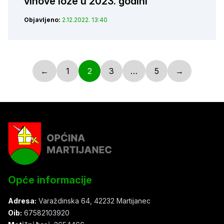
vinove loze u 2023. godini
Objavljeno:
2.12.2022. 13:40
←
1
2
3
…
5
→
Opće informacije
Adresa:
Varaždinska 64, 42232 Martijanec
Oib:
67582103920