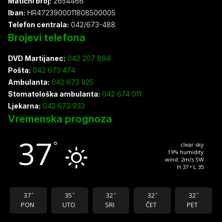
Matični broj:
2654466
Iban:
HR4723900011808500005
Telefon centrala:
042/673-488
Brojevi telefona
DVD Martijanec:
042 207 894
Pošta:
042 673 474
Ambulanta:
042 673 925
Stomatološka ambulanta:
042 674 011
Ljekarna:
042 673 933
Vremenska prognoza
37
°
clear sky
19% humidity
wind: 2m/s SW
H 37 • L 35
37
35
32
32
32
°
°
°
°
°
PON
UTO
SRI
ČET
PET