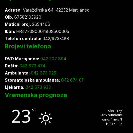
Adresa:
Varaždinska 64, 42232 Martijanec
Oib:
67582103920
Matični broj:
2654466
Iban:
HR4723900011808500005
Telefon centrala:
042/673-488
Brojevi telefona
DVD Martijanec:
042 207 894
Pošta:
042 673 474
Ambulanta:
042 673 925
Stomatološka ambulanta:
042 674 011
Ljekarna:
042 673 933
Vremenska prognoza
23
°
clear sky
20% humidity
wind: 1m/s N
H 23 • L 23