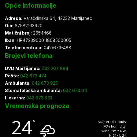
Opće informacije
Adresa:
Varaždinska 64, 42232 Martijanec
Oib:
67582103920
Matični broj:
2654466
Iban:
HR4723900011808500005
Telefon centrala:
042/673-488
Brojevi telefona
DVD Martijanec:
042 207 894
Pošta:
042 673 474
Ambulanta:
042 673 925
Stomatološka ambulanta:
042 674 011
Ljekarna:
042 673 933
Vremenska prognoza
24
°
scattered clouds
70% humidity
wind: 3m/s NW
H 24 • L 24