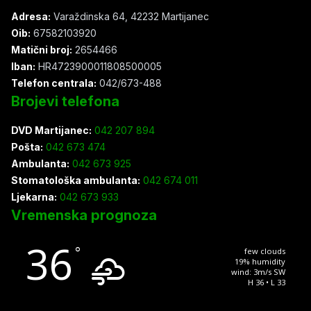
Adresa:
Varaždinska 64, 42232 Martijanec
Oib:
67582103920
Matični broj:
2654466
Iban:
HR4723900011808500005
Telefon centrala:
042/673-488
Brojevi telefona
DVD Martijanec:
042 207 894
Pošta:
042 673 474
Ambulanta:
042 673 925
Stomatološka ambulanta:
042 674 011
Ljekarna:
042 673 933
Vremenska prognoza
36
°
few clouds
19% humidity
wind: 3m/s SW
H 36 • L 33