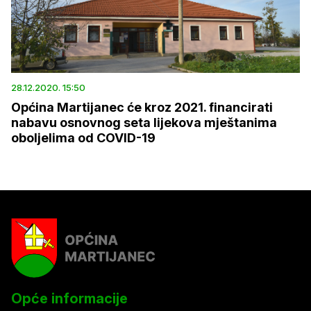
28.12.2020. 15:50
Općina Martijanec će kroz 2021. financirati
nabavu osnovnog seta lijekova mještanima
oboljelima od COVID-19
Opće informacije