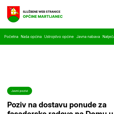
Početna
Naša općina
Ustrojstvo općine
Javna nabava
Natječa
Javni pozivi
Poziv na dostavu ponude za
fasaderske radove na Domu u