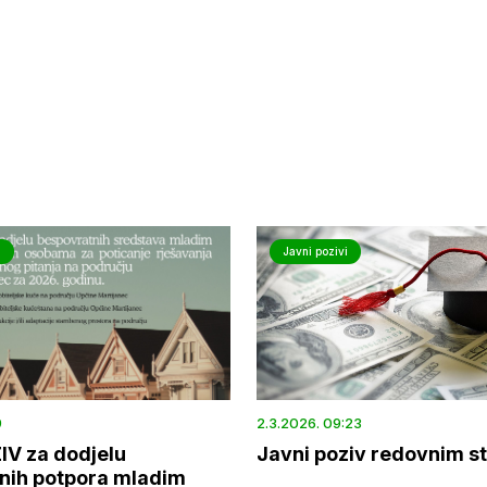
a
Javni pozivi
9
2.3.2026. 09:23
IV za dodjelu
Javni poziv redovnim s
nih potpora mladim