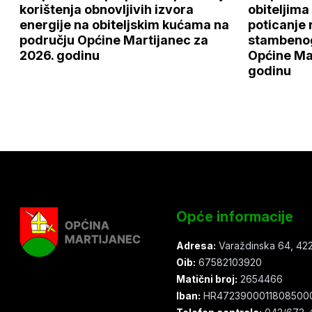
korištenja obnovljivih izvora
obiteljim
energije na obiteljskim kućama na
poticanje 
području Općine Martijanec za
stambenog
2026. godinu
Općine Ma
godinu
Opće informacije
Adresa:
Varaždinska 64, 422
Oib:
67582103920
Matični broj:
2654466
Iban:
HR4723900011808500