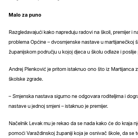
Malo za puno
Razgledavajući kako napreduju radovi na školi, premijer i n
problema Općine – dvosmjenske nastave u martijanečkoj ško
županijskom području u kojoj djeca u školu odlaze i poslije
Andrej Plenković je pritom istaknuo ono što iz Martijanca
školske zgrade.
– Smjenska nastava sigurno ne odgovara roditeljima i dogra
nastave u jednoj smjeni – istaknuo je premijer.
Načelnik Levak mu je rekao da se nada kako će do kraja n
pomoći Varaždinskoj županiji koja je osnivač škole, da se t