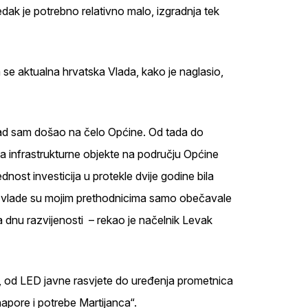
edak je potrebno relativno malo, izgradnja tek
se aktualna hrvatska Vlada, kako je naglasio,
 kad sam došao na čelo Općine. Od tada do
a infrastrukturne objekte na području Općine
dnost investicija u protekle dvije godine bila
je vlade su mojim prethodnicima samo obečavale
 na dnu razvijenosti – rekao je načelnik Levak
u, od LED javne rasvjete do uređenja prometnica
napore i potrebe Martijanca“.