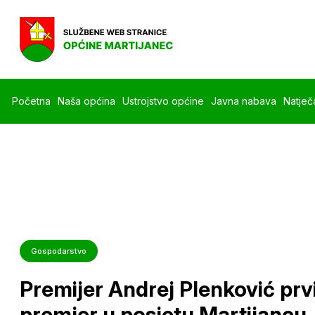
Početna
Naša općina
Ustrojstvo općine
Javna nabava
Natječa
Gospodarstvo
Premijer Andrej Plenković prv
premjer u posjetu Martijancu