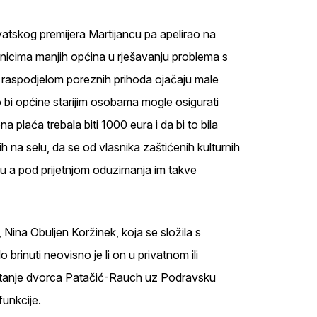
vatskog premijera Martijancu pa apelirao na
icima manjih općina u rješavanju problema s
i raspodjelom poreznih prihoda ojačaju male
o bi općine starijim osobama mogle osigurati
plaća trebala biti 1000 eura i da bi to bila
 na selu, da se od vlasnika zaštićenih kulturnih
iju a pod prijetnjom oduzimanja im takve
e, Nina Obuljen Koržinek, koja se složila s
brinuti neovisno je li on u privatnom ili
 stanje dvorca Patačić-Rauch uz Podravsku
funkcije.