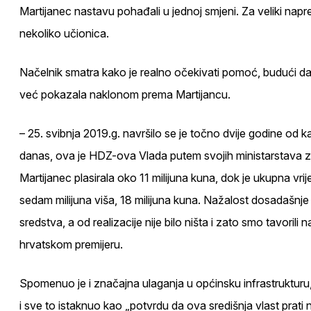
Martijanec nastavu pohađali u jednoj smjeni. Za veliki napr
nekoliko učionica.
Načelnik smatra kako je realno očekivati pomoć, budući da 
već pokazala naklonom prema Martijancu.
– 25. svibnja 2019.g. navršilo se je točno dvije godine od
danas, ova je HDZ-ova Vlada putem svojih ministarstava z
Martijanec plasirala oko 11 milijuna kuna, dok je ukupna vrije
sedam milijuna viša, 18 milijuna kuna. Nažalost dosadašn
sredstva, a od realizacije nije bilo ništa i zato smo tavorili
hrvatskom premijeru.
Spomenuo je i značajna ulaganja u općinsku infrastruktur
i sve to istaknuo kao „potvrdu da ova središnja vlast prati 