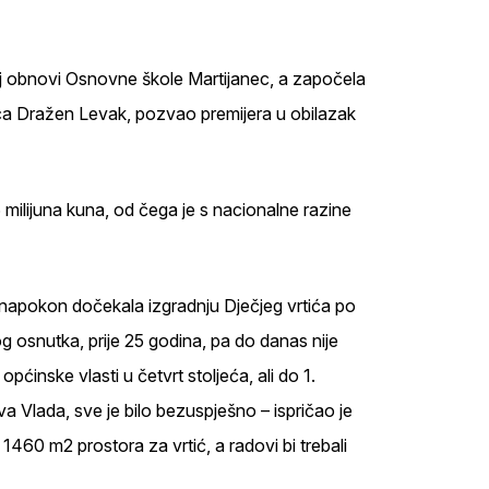
koj obnovi Osnovne škole Martijanec, a započela
jaca Dražen Levak, pozvao premijera u obilazak
 milijuna kuna, od čega je s nacionalne razine
i napokon dočekala izgradnju Dječjeg vrtića po
 osnutka, prije 25 godina, pa do danas nije
općinske vlasti u četvrt stoljeća, ali do 1.
va Vlada, sve je bilo bezuspješno – ispričao je
460 m2 prostora za vrtić, a radovi bi trebali