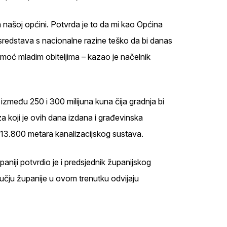
a našoj općini. Potvrda je to da mi kao Općina
o sredstava s nacionalne razine teško da bi danas
a pomoć mladim obiteljima – kazao je načelnik
između 250 i 300 milijuna kuna čija gradnja bi
za koji je ovih dana izdana i građevinska
 13.800 metara kanalizacijskog sustava.
paniji potvrdio je i predsjednik županijskog
učju županije u ovom trenutku odvijaju