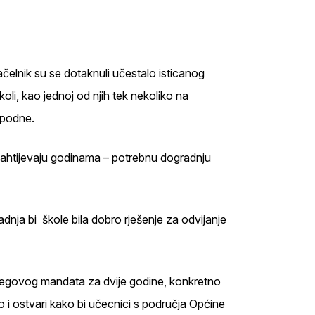
ačelnik su se dotaknuli učestalo isticanog
li, kao jednoj od njih tek nekoliko na
 podne.
 zahtijevaju godinama – potrebnu dogradnju
dnja bi škole bila dobro rješenje za odvijanje
jegovog mandata za dvije godine, konkretno
o i ostvari kako bi učecnici s područja Općine