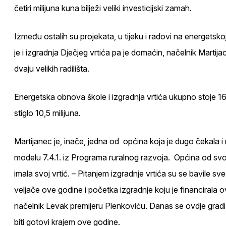
četiri milijuna kuna bilježi veliki investicijski zamah.
Između ostalih su projekata, u tijeku i radovi na energets
je i izgradnja Dječjeg vrtića pa je domaćin, načelnik Marti
dvaju velikih radilišta.
Energetska obnova škole i izgradnja vrtića ukupno stoje 16
stiglo 10,5 milijuna.
Martijanec je, inače, jedna od općina koja je dugo čekala 
modelu 7.4.1. iz Programa ruralnog razvoja. Općina od svog
imala svoj vrtić. – Pitanjem izgradnje vrtića su se bavile sve 
veljače ove godine i početka izgradnje koju je financirala o
načelnik Levak premijeru Plenkoviću. Danas se ovdje gradi 1
biti gotovi krajem ove godine.