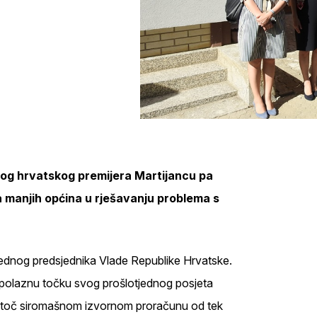
dnog hrvatskog premijera Martijancu pa
 manjih općina u rješavanju problema s
a jednog predsjednika Vlade Republike Hrvatske.
 polaznu točku svog prošlotjednog posjeta
natoč siromašnom izvornom proračunu od tek