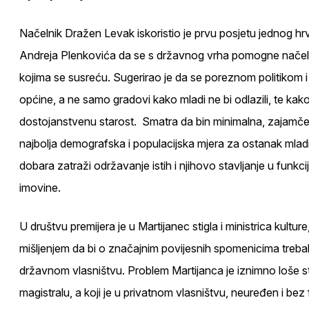
Načelnik Dražen Levak iskoristio je prvu posjetu jednog hr
Andreja Plenkovića da se s državnog vrha pomogne načeln
kojima se susreću. Sugerirao je da se poreznom politikom 
općine, a ne samo gradovi kako mladi ne bi odlazili, te kak
dostojanstvenu starost. Smatra da bin minimalna, zajamčena 
najbolja demografska i populacijska mjera za ostanak mladih
dobara zatraži održavanje istih i njihovo stavljanje u funkc
imovine.
U društvu premijera je u Martijanec stigla i ministrica kultur
mišljenjem da bi o značajnim povijesnih spomenicima trebalo 
državnom vlasništvu. Problem Martijanca je iznimno loše
magistralu, a koji je u privatnom vlasništvu, neuređen i bez 