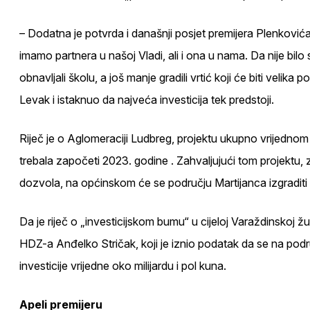
– Dodatna je potvrda i današnji posjet premijera Plenković
imamo partnera u našoj Vladi, ali i ona u nama. Da nije bil
obnavljali školu, a još manje gradili vrtić koji će biti velik
Levak i istaknuo da najveća investicija tek predstoji.
Riječ je o Aglomeraciji Ludbreg, projektu ukupno vrijednom 
trebala započeti 2023. godine . Zahvaljujući tom projektu, 
dozvola, na općinskom će se području Martijanca izgraditi
Da je riječ o „investicijskom bumu“ u cijeloj Varaždinskoj žu
HDZ-a Anđelko Stričak, koji je iznio podatak da se na podr
investicije vrijedne oko milijardu i pol kuna.
Apeli premijeru