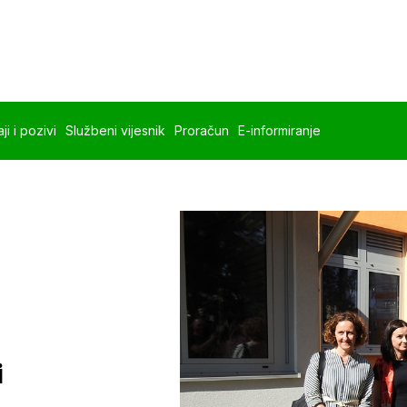
ji i pozivi
Službeni vijesnik
Proračun
E-informiranje
i