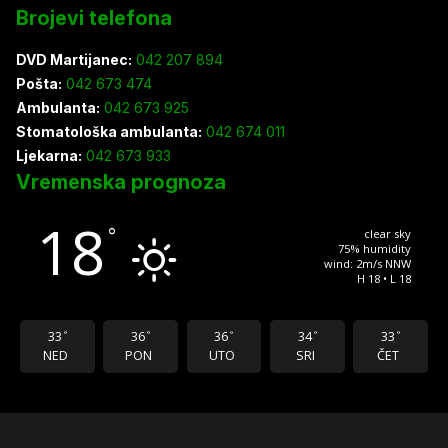
Brojevi telefona
DVD Martijanec:
042 207 894
Pošta:
042 673 474
Ambulanta:
042 673 925
Stomatološka ambulanta:
042 674 011
Ljekarna:
042 673 933
Vremenska prognoza
18
°
clear sky
75% humidity
wind: 2m/s NNW
H 18 • L 18
33
36
36
34
33
°
°
°
°
°
NED
PON
UTO
SRI
ČET