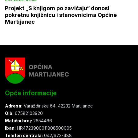
Projekt „S knjigom po zavičaju“ donosi
pokretnu knjižnicu i stanovnicima Općine
Martijanec
Opće informacije
Adresa:
Varaždinska 64, 42232 Martijanec
Oib:
67582103920
Matični broj:
2654466
Iban:
HR4723900011808500005
Telefon centrala:
042/673-488